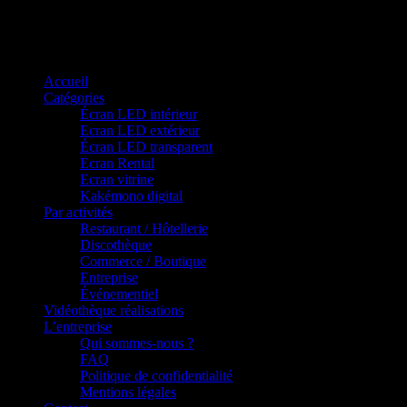
Panneau de gestion des cookies
Accueil
Catégories
Écran LED intérieur
Ecran LED extérieur
Écran LED transparent
Ecran Rental
Ecran vitrine
Kakémono digital
Par activités
Restaurant / Hôtellerie
Discothèque
Commerce / Boutique
Entreprise
Événementiel
Vidéothèque réalisations
L’entreprise
Qui sommes-nous ?
FAQ
Politique de confidentialité
Mentions légales