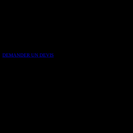
Votre écran led
s
rental et polyvalent
DEMANDER UN DEVIS