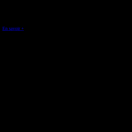
Système de protection des angles
Système de vérrouillage rapide
écran incurvé concave/convexe sur 5 angles
En savoir +