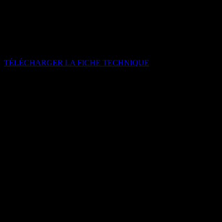
Poids de dalle :
50 x 50 : 8 kg
50 x 100 : 12,5 kg
Durée de vie :
100 000 heures
TÉLÉCHARGER LA FICHE TECHNIQUE