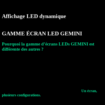
Affichage LED
dynamique
RENTAL
GAMME ÉCRAN LED GEMINI
Pourquoi la gamme d’écrans LEDs GEMINI est
différente des autres ?
En plus de vous proposer une structure IP66 étanche et robuste,
vous pourrez interchanger les modules LEDs directement sur les
dalles rental pour obtenir la configuration d’écran que vous
souhaitez.
Par exemple, un écran Indoor pitch 1.9 ou Outdoor pitch 3.9,
Option GOB…
Tout est possible avec les mêmes dalles de la gamme.
Un écran,
plusieurs configurations.
EN SAVOIR +