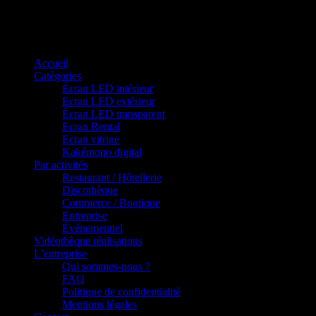
Panneau de gestion des cookies
Accueil
Catégories
Écran LED intérieur
Ecran LED extérieur
Écran LED transparent
Ecran Rental
Ecran vitrine
Kakémono digital
Par activités
Restaurant / Hôtellerie
Discothèque
Commerce / Boutique
Entreprise
Événementiel
Vidéothèque réalisations
L’entreprise
Qui sommes-nous ?
FAQ
Politique de confidentialité
Mentions légales