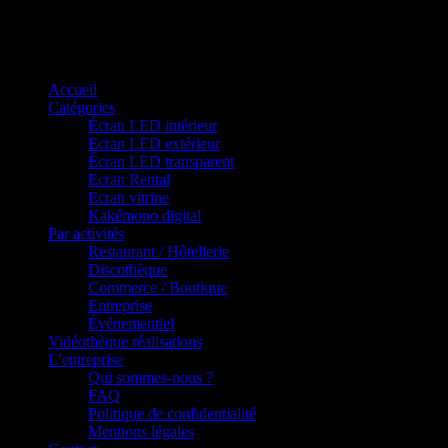
Panneau de gestion des cookies
Accueil
Catégories
Écran LED intérieur
Ecran LED extérieur
Écran LED transparent
Ecran Rental
Ecran vitrine
Kakémono digital
Par activités
Restaurant / Hôtellerie
Discothèque
Commerce / Boutique
Entreprise
Événementiel
Vidéothèque réalisations
L’entreprise
Qui sommes-nous ?
FAQ
Politique de confidentialité
Mentions légales