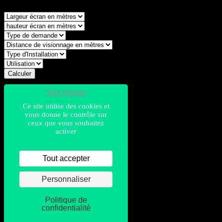
Calculer
* Champs obligatoires.
Tout refuser
Ce site utilise des cookies et
Les valeurs sont exprimées en mètres.
vous donne le contrôle sur
ceux que vous souhaitez
Pour recevoir votre estimation de budget par email, merci de
activer
renseigner les champs ci-dessous :
Tout accepter
Personnaliser
Politique de
Valider
confidentialité
* Champs sont obligatoires.