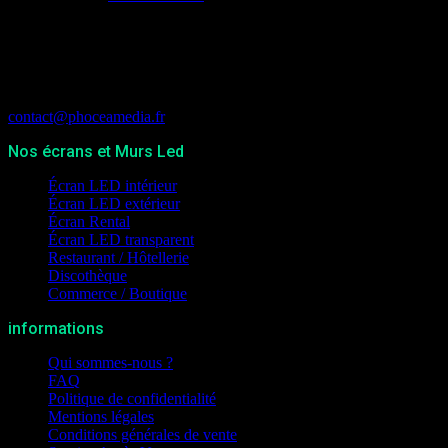
Phocea Media
65 Avenue Jacqueline Auriol, Bat 5
13700 MARIGNANE
France
contact@phoceamedia.fr
Nos écrans et Murs Led
Écran LED intérieur
Écran LED extérieur
Écran Rental
Écran LED transparent
Restaurant / Hôtellerie
Discothèque
Commerce / Boutique
informations
Qui sommes-nous ?
FAQ
Politique de confidentialité
Mentions légales
Conditions générales de vente