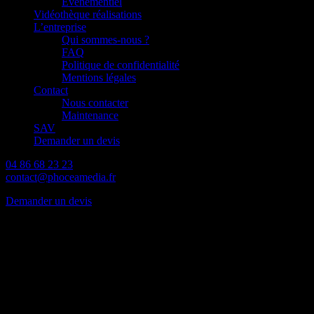
Événementiel
Vidéothèque réalisations
L’entreprise
Qui sommes-nous ?
FAQ
Politique de confidentialité
Mentions légales
Contact
Nous contacter
Maintenance
SAV
Demander un devis
04 86 68 23 23
contact@phoceamedia.fr
Demander un devis
Mentions légales
Editeur du Site
IDEAL-COM – Numéro de SIREN : 509 670 592
473 Route des Dolines, 06560 Sophia-Antipolis, FRANCE