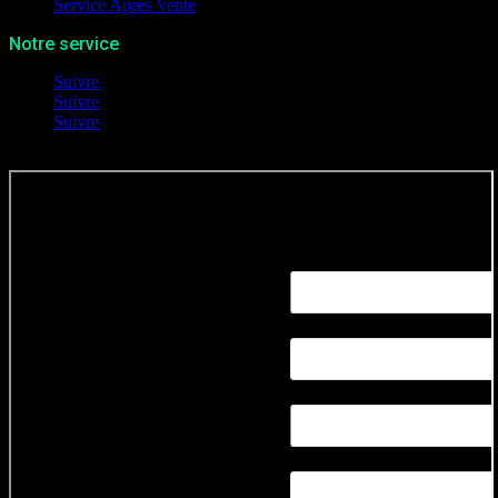
Service Après Vente
Notre service
Suivre
Suivre
Suivre
© Phocea Media
2026 - Powered by
IDEAL-COM Interactive