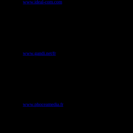
Site Web :
www.ideal-com.com
Hébergement
Hébergeur : GANDI SAS
63-65 boulevard Masséna, 75013 Paris, France
Siren 423 093 459 RCS PARIS
Site Web :
www.gandi.net/fr
Développement
PHOCEA MEDIA – Numéro de SIRET 820 956 076 00021
Adresse : 65 Avenue Jacqueline Auriol, Bâtiment 5 – 13700
Marignane, France
Site Web :
www.phoceamedia.fr
Conditions d’utilisation